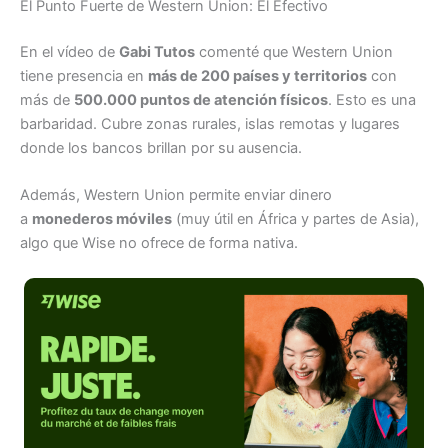
El Punto Fuerte de Western Union: El Efectivo
En el vídeo de
Gabi Tutos
comenté que Western Union
tiene presencia en
más de 200 países y territorios
con
más de
500.000 puntos de atención físicos
. Esto es una
barbaridad. Cubre zonas rurales, islas remotas y lugares
donde los bancos brillan por su ausencia.
Además, Western Union permite enviar dinero
a
monederos móviles
(muy útil en África y partes de Asia),
algo que Wise no ofrece de forma nativa.