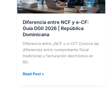
Diferencia entre NCF y e-CF:
Guía DGII 2026 | República
Dominicana
Diferencia entre ¿NCF o e-CF? Conoce las
diferencias entre comprobante fiscal
tradicional y facturación electrónica en
RD.
Diferencia
Read Post »
entre
NCF
y
e-
CF: