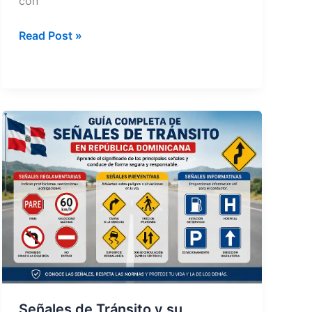
con
ISR
Read Post »
en
RD:
Cómo
Afecta
tu
Salario
con
Comisiones
Señales de Tránsito y su