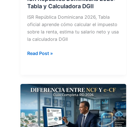
Tabla y Calculadora DGII
ISR República Dominicana 2026, Tabla
oficial aprende cómo calcular el impuesto
sobre la renta, estima tu salario neto y usa
la calculadora DGII
ISR
Read Post »
República
Dominicana
2026:
Tabla
y
Calculadora
DGII