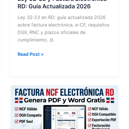
RD: Guía Actualizada 2026
Ley 32-23 en RD: guía actualizada 2026
sobre factura electrónica, e-CF, requisitos
DGII, RNC y plazos oficiales de
cumplimiento. ⚖️
Ley
Read Post »
32-
23
y
Factura
Electrónica
RD:
Guía
Actualizada
2026