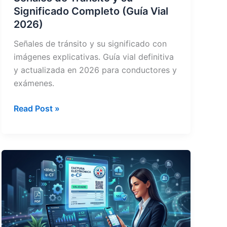
Significado Completo (Guía Vial
2026)
Señales de tránsito y su significado con
imágenes explicativas. Guía vial definitiva
y actualizada en 2026 para conductores y
exámenes.
Señales
Read Post »
de
Tránsito
y
su
Significado
Completo
(Guía
Vial
2026)