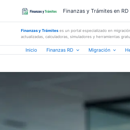
Skip
Finanzas y Trámites en RD |
to
content
Finanzas y Trámites
es un portal especializado en migració
actualizadas, calculadoras, simuladores y herramientas gratu
Inicio
Finanzas RD
Migración
H