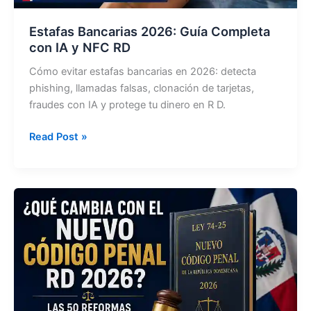
Estafas Bancarias 2026: Guía Completa
con IA y NFC RD
Cómo evitar estafas bancarias en 2026: detecta
phishing, llamadas falsas, clonación de tarjetas,
fraudes con IA y protege tu dinero en R D.
Estafas
Read Post »
Bancarias
2026:
Guía
Completa
con
IA
y
NFC
RD