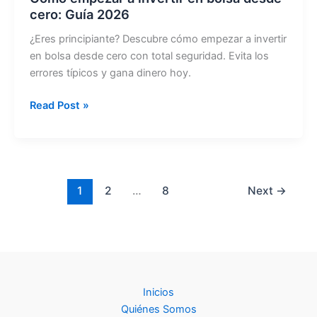
cero: Guía 2026
¿Eres principiante? Descubre cómo empezar a invertir
en bolsa desde cero con total seguridad. Evita los
errores típicos y gana dinero hoy.
Cómo
Read Post »
empezar
a
invertir
en
bolsa
1
2
…
8
Next
→
desde
cero:
Guía
2026
Inicios
Quiénes Somos