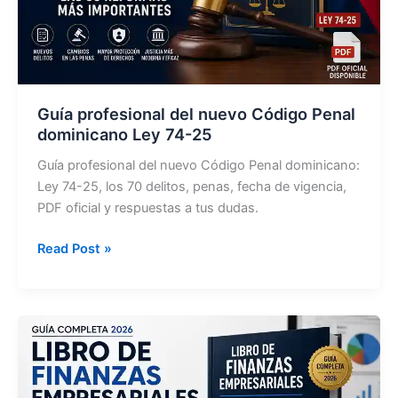
Guía profesional del nuevo Código Penal
dominicano Ley 74-25
Guía profesional del nuevo Código Penal dominicano:
Ley 74-25, los 70 delitos, penas, fecha de vigencia,
PDF oficial y respuestas a tus dudas.
Guía
Read Post »
profesional
del
nuevo
Código
Penal
dominicano
Ley