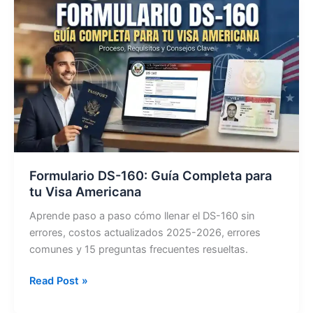
Guía
Completa
2026
Formulario DS-160: Guía Completa para
tu Visa Americana
Aprende paso a paso cómo llenar el DS-160 sin
errores, costos actualizados 2025-2026, errores
comunes y 15 preguntas frecuentes resueltas.
Formulario
Read Post »
DS-