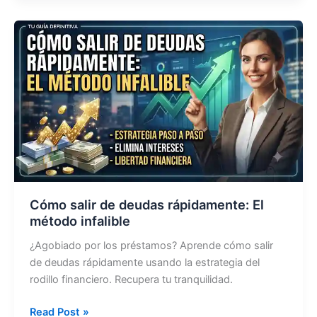
160:
Guía
Completa
para
tu
Visa
Americana
Cómo salir de deudas rápidamente: El
método infalible
¿Agobiado por los préstamos? Aprende cómo salir
de deudas rápidamente usando la estrategia del
rodillo financiero. Recupera tu tranquilidad.
Cómo
Read Post »