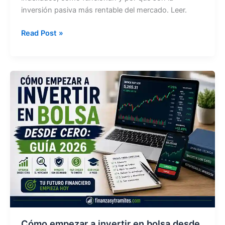
inversión pasiva más rentable del mercado. Leer.
¿Qué
Read Post »
son
los
fondos
indexados
y
cómo
ganar
dinero?
2026
Cómo empezar a invertir en bolsa desde