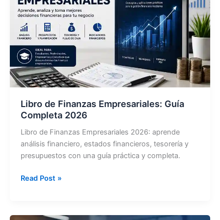
74-
25
Libro de Finanzas Empresariales: Guía
Completa 2026
Libro de Finanzas Empresariales 2026: aprende
análisis financiero, estados financieros, tesorería y
presupuestos con una guía práctica y completa.
Libro
Read Post »
de
Finanzas
Empresariales: