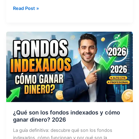
7
Read Post »
ideas
de
ingresos
pasivos
para
empezar
sin
capital
2026
¿Qué son los fondos indexados y cómo
ganar dinero? 2026
La guía definitiva: descubre qué son los fondos
indexados, cómo funcionan y por qué son la