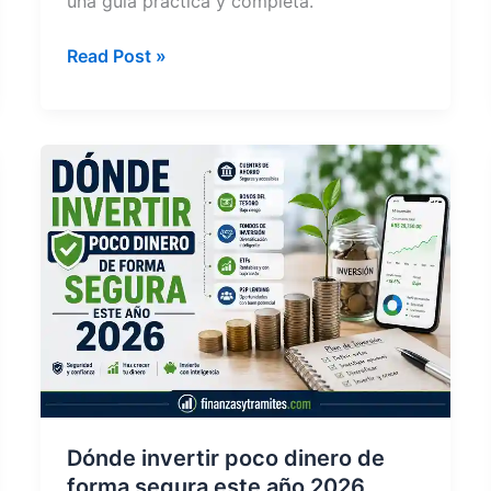
una guía práctica y completa.
Libro
Read Post »
de
Finanzas
Empresariales:
Guía
Completa
2026
Dónde invertir poco dinero de
forma segura este año 2026