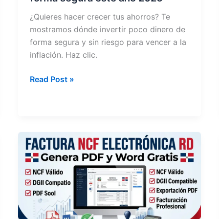
¿Quieres hacer crecer tus ahorros? Te
mostramos dónde invertir poco dinero de
forma segura y sin riesgo para vencer a la
inflación. Haz clic.
Dónde
Read Post »
invertir
poco
dinero
de
forma
segura
este
año
2026