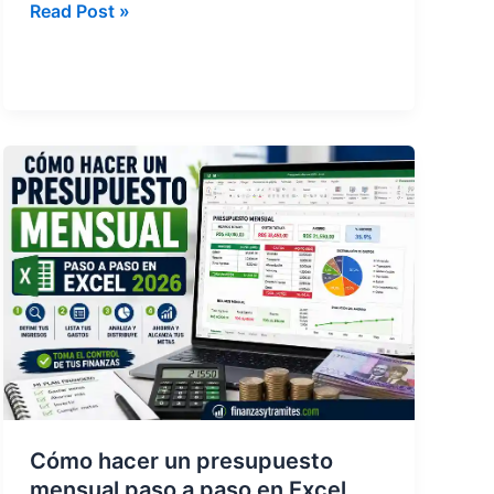
¿Qué
Read Post »
son
los
fondos
indexados
y
cómo
ganar
dinero?
2026
Cómo hacer un presupuesto
mensual paso a paso en Excel