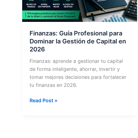
Finanzas: Guía Profesional para
Dominar la Gestión de Capital en
2026
Finanzas: aprende a gestionar tu capital
de forma inteligente, ahorrar, invertir y
tomar mejores decisiones para fortalecer
tu finanzas en 2026.
Finanzas:
Read Post »
Guía
Profesional
para
Dominar