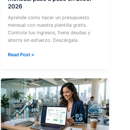
2026
Aprende cómo hacer un presupuesto
mensual con nuestra plantilla gratis.
Controla tus ingresos, frena deudas y
ahorra sin esfuerzo. Descárgala.
Cómo
Read Post »
hacer
un
presupuesto
mensual
paso
a
paso
en
Excel
2026