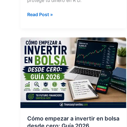
protege tu dinero en R D.
Estafas
Read Post »
Bancarias
2026:
Guía
Completa
con
IA
y
NFC
RD
Cómo empezar a invertir en bolsa
desde cero: Guía 2026