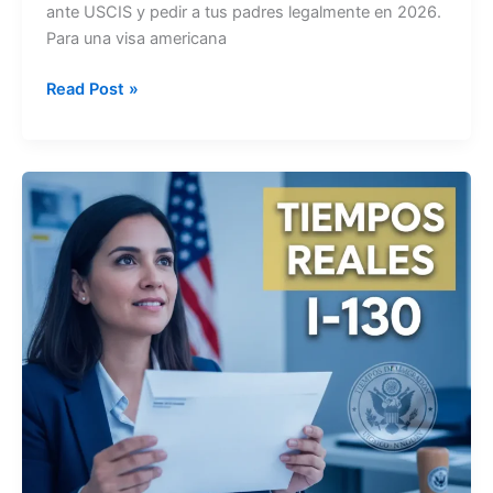
ante USCIS y pedir a tus padres legalmente en 2026.
Para una visa americana
Como
Read Post »
Presentar
el
Formulario
I-
130
ante
USCIS
para
padres