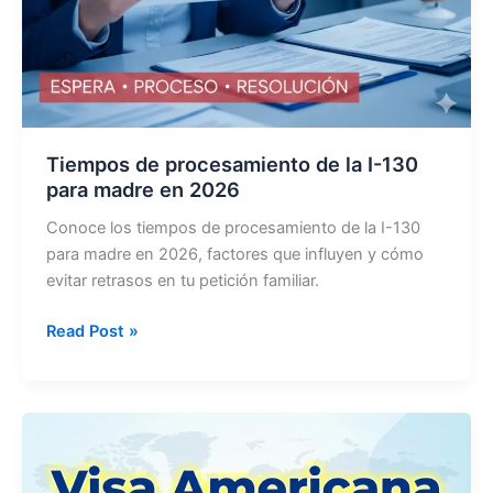
Tiempos de procesamiento de la I-130
para madre en 2026
Conoce los tiempos de procesamiento de la I-130
para madre en 2026, factores que influyen y cómo
evitar retrasos en tu petición familiar.
Tiempos
Read Post »
de
procesamiento
de
la
I-
130