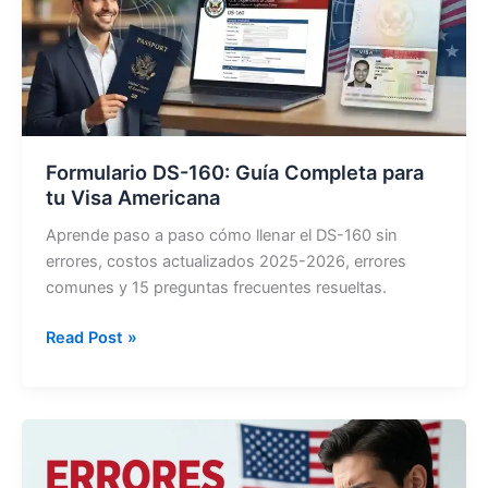
Formulario DS-160: Guía Completa para
tu Visa Americana
Aprende paso a paso cómo llenar el DS-160 sin
errores, costos actualizados 2025-2026, errores
comunes y 15 preguntas frecuentes resueltas.
Formulario
Read Post »
DS-
160:
Guía
Completa
para