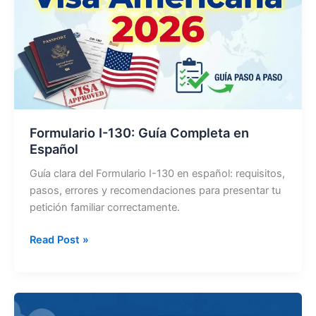
para
madre
en
2026
Formulario I-130: Guía Completa en
Español
Guía clara del Formulario I-130 en español: requisitos,
pasos, errores y recomendaciones para presentar tu
petición familiar correctamente.
Formulario
Read Post »
I-
130:
Guía
Completa