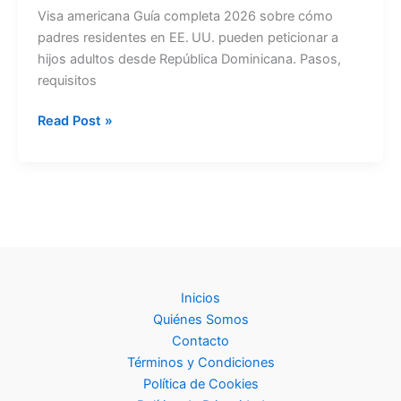
Visa americana Guía completa 2026 sobre cómo
padres residentes en EE. UU. pueden peticionar a
hijos adultos desde República Dominicana. Pasos,
requisitos
Visa
Read Post »
americana:
Petición
de
padres
a
hijos
mayores
2026
Inicios
Quiénes Somos
Contacto
Términos y Condiciones
Política de Cookies