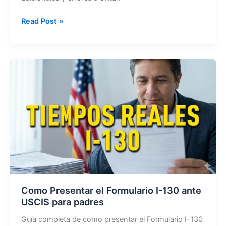
Cuánto
Read Post »
cuesta
la
visa
de
paseo
en
RD
para
EE.
UU
en
2026
Como Presentar el Formulario I-130 ante
USCIS para padres
Guía completa de como presentar el Formulario I-130