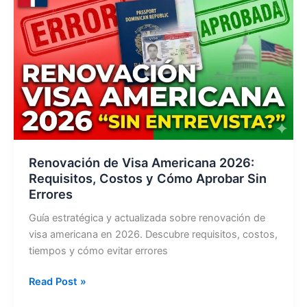
llenar
el
DS-
160
(Guía
2026)
Renovación de Visa Americana 2026:
Requisitos, Costos y Cómo Aprobar Sin
Errores
Guía estratégica y actualizada sobre renovación de
visa americana en 2026. Descubre requisitos, costos,
tiempos y cómo evitar errores
Renovación
Read Post »
de