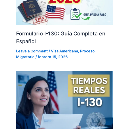
Formulario I-130: Guía Completa en
Español
Leave a Comment
/
Visa Americana
,
Proceso
Migratorio
/
febrero 15, 2026