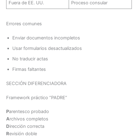
Fuera de EE. UU.
Proceso consular
Errores comunes
Enviar documentos incompletos
Usar formularios desactualizados
No traducir actas
Firmas faltantes
SECCIÓN DIFERENCIADORA
Framework práctico “PADRE”
P
arentesco probado
A
rchivos completos
D
irección correcta
R
evisión doble