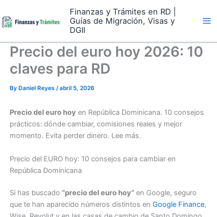
Skip
Finanzas y Trámites en RD |
to
Guías de Migración, Visas y
content
DGII
Precio del euro hoy 2026: 10
claves para RD
By
Daniel Reyes
/
abril 5, 2026
Precio del euro hoy
en República Dominicana. 10 consejos
prácticos: dónde cambiar, comisiones reales y mejor
momento. Evita perder dinero. Lee más.
Precio del EURO hoy: 10 consejos para cambiar en
República Dominicana
Si has buscado
“precio del euro hoy”
en Google, seguro
que te han aparecido números distintos en
Google Finance
,
Wise, Revolut y en las casas de cambio de Santo Domingo