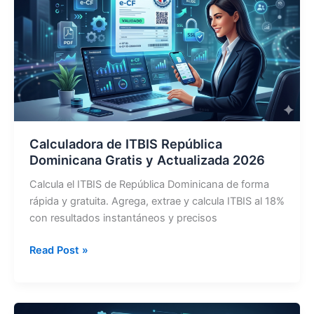
|
Calculadora
RD
2026
Calculadora de ITBIS República
Dominicana Gratis y Actualizada 2026
Calcula el ITBIS de República Dominicana de forma
rápida y gratuita. Agrega, extrae y calcula ITBIS al 18%
con resultados instantáneos y precisos
Calculadora
Read Post »
de
ITBIS
República