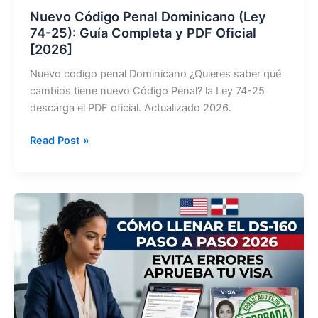
Nuevo Código Penal Dominicano (Ley
74-25): Guía Completa y PDF Oficial
[2026]
Nuevo codigo penal Dominicano ¿Quieres saber qué
cambios tiene nuevo Código Penal? la Ley 74-25
descarga el PDF oficial. Actualizado 2026.
Nuevo
Read Post »
Código
Penal
Dominicano
(Ley
74-
25):
Guía
Completa
y
PDF