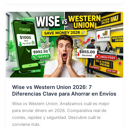
en
República
Dominicana:
Sistema
e-
CF
Compatible
con
la
DGII
Wise vs Western Union 2026: 7
Diferencias Clave para Ahorrar en Envíos
Wise vs Western Union: Analizamos cuál es mejor
para enviar dinero en 2026. Comparativa real de
costes, rapidez y seguridad. Descubre cuál te
conviene más.