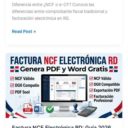
Diferencia entre ¿NCF o e-CF? Conoce las
diferencias entre comprobante fiscal tradicional y
facturación electrónica en RD.
Diferencia
Read Post »
entre
NCF
y
e-
CF:
Guía
DGII
2026
|
República
Dominicana
Factura NCF Electrónica RD: Guía 2026