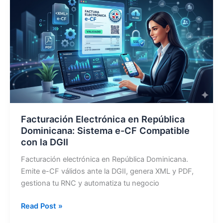
Dominicana
Gratis
y
Actualizada
2026
Facturación Electrónica en República
Dominicana: Sistema e-CF Compatible
con la DGII
Facturación electrónica en República Dominicana.
Emite e-CF válidos ante la DGII, genera XML y PDF,
gestiona tu RNC y automatiza tu negocio
Facturación
Read Post »
Electrónica