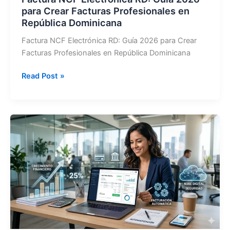
para Crear Facturas Profesionales en
República Dominicana
Factura NCF Electrónica RD: Guía 2026 para Crear
Facturas Profesionales en República Dominicana
Factura
Read Post »
NCF
Electrónica
RD:
Guía
2026
para
Crear
Facturas
Profesionales
en
República
Dominicana