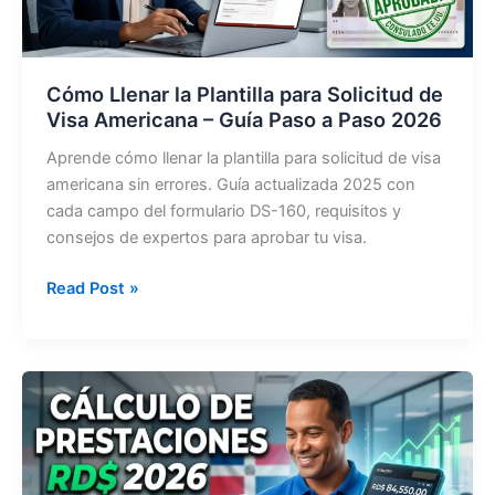
Oficial
[2026]
Cómo Llenar la Plantilla para Solicitud de
Visa Americana – Guía Paso a Paso 2026
Aprende cómo llenar la plantilla para solicitud de visa
americana sin errores. Guía actualizada 2025 con
cada campo del formulario DS-160, requisitos y
consejos de expertos para aprobar tu visa.
Cómo
Read Post »
Llenar
la
Plantilla
para
Solicitud
de
Visa