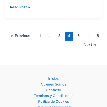
Wise
Read Post »
vs
Western
Union
2026:
7
←
Previous
1
…
3
4
5
…
8
Diferencias
Next
→
Clave
para
Ahorrar
en
Envíos
Inicios
Quiénes Somos
Contacto
Términos y Condiciones
Política de Cookies