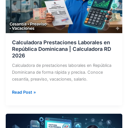
Americana
–
Guía
Paso
a
Paso
Calculadora Prestaciones Laborales en
2026
República Dominicana | Calculadora RD
2026
Calculadora de prestaciones laborales en República
Dominicana de forma rápida y precisa. Conoce
cesantía, preaviso, vacaciones, salario.
Calculadora
Read Post »
Prestaciones
Laborales
en
República
Dominicana