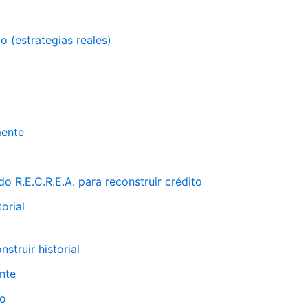
o (estrategias reales)
mente
 R.E.C.R.E.A. para reconstruir crédito
orial
struir historial
nte
do