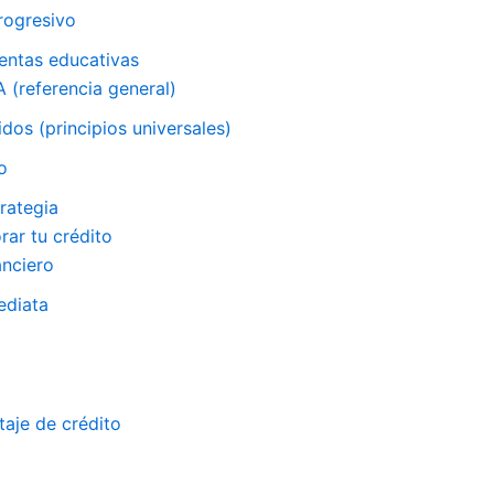
rogresivo
ientas educativas
 (referencia general)
os (principios universales)
o
rategia
rar tu crédito
anciero
ediata
taje de crédito