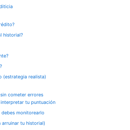
iticia
rédito?
historial?
nte?
?
(estrategia realista)
 sin cometer errores
interpretar tu puntuación
é debes monitorearlo
rruinar tu historial)