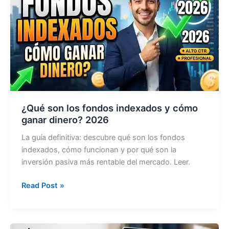
2026
¿Qué son los fondos indexados y cómo
ganar dinero? 2026
La guía definitiva: descubre qué son los fondos
indexados, cómo funcionan y por qué son la
inversión pasiva más rentable del mercado. Leer.
¿Qué
Read Post »
son
los
fondos