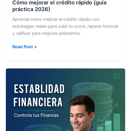
Cómo mejorar el crédito rápido (guía
práctica 2026)
Aprende cómo mejorar el crédito rápido con
estrategias reales para subir tu score, reparar historial
y calificar para mejores préstamos.
Cómo
Read Post »
mejorar
el
crédito
rápido
(guía
práctica
2026)