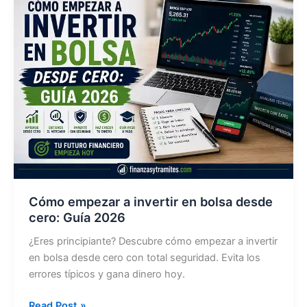
indexados
y
cómo
ganar
dinero?
2026
Cómo empezar a invertir en bolsa desde
cero: Guía 2026
¿Eres principiante? Descubre cómo empezar a invertir
en bolsa desde cero con total seguridad. Evita los
errores típicos y gana dinero hoy.
Cómo
Read Post »