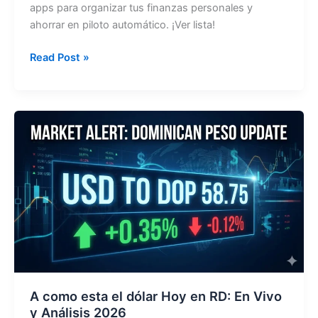
apps para organizar tus finanzas personales y
ahorrar en piloto automático. ¡Ver lista!
10
Read Post »
apps
para
organizar
tus
finanzas
personales
gratis
A como esta el dólar Hoy en RD: En Vivo
y Análisis 2026