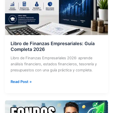
Libro de Finanzas Empresariales: Guía
Completa 2026
Libro de Finanzas Empresariales 2026: aprende
análisis financiero, estados financieros, tesorería y
presupuestos con una guía práctica y completa.
Libro
Read Post »
de
Finanzas
Empresariales:
Guía
Completa