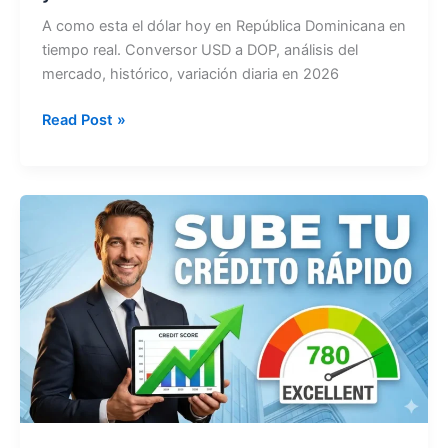
A como esta el dólar hoy en República Dominicana en
tiempo real. Conversor USD a DOP, análisis del
mercado, histórico, variación diaria en 2026
A
Read Post »
como
esta
el
dólar
Hoy
en
RD:
En
Vivo
y
Análisis
2026