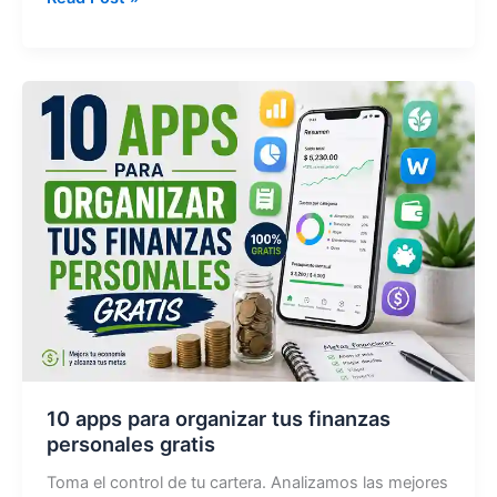
empezar
a
invertir
en
bolsa
desde
cero:
Guía
2026
10 apps para organizar tus finanzas
personales gratis
Toma el control de tu cartera. Analizamos las mejores